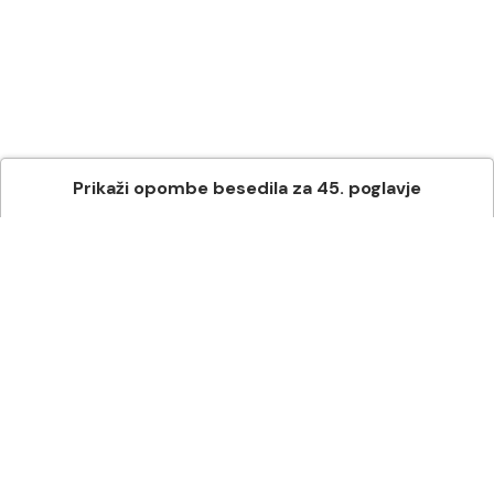
Prikaži
opombe besedila
za
45
. poglavje