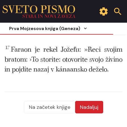
SVETO PISMO
STARA IN NOVA ZAVEZA
Prva Mojzesova knjiga (Geneza)
17
Faraon je rekel Jožefu: »Reci svojim
bratom: ›To storite: otovorite svojo živino
in pojdite nazaj v kánaansko deželo.
Na začetek knjige
Nadaljuj