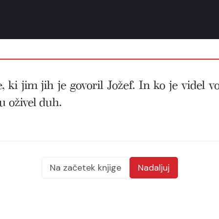
i jim jih je govoril Jožef. In ko je videl voz
u oživel duh.
Na začetek knjige
Nadaljuj