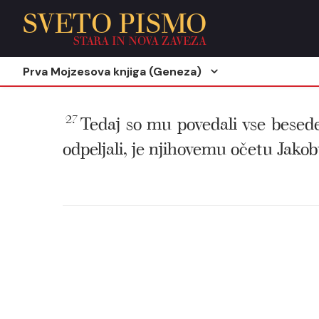
SVETO PISMO
STARA IN NOVA ZAVEZA
Prva Mojzesova knjiga (Geneza)
27
Tedaj so mu povedali vse besede, k
odpeljali, je njihovemu očetu Jakob