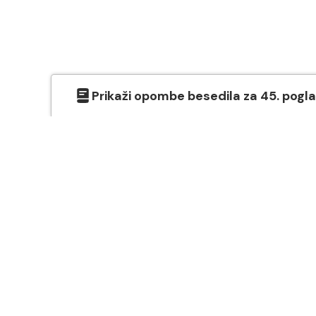
Prikaži
opombe besedila
za
45
. pogl
O SVETEM PISMU