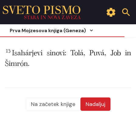
SVETO PISMO
STARA IN NOVA ZAVEZA
Prva Mojzesova knjiga (Geneza)
13
Isahárjevi sinovi: Tolá, Puvá, Job in
Šimrón.
Na začetek knjige
Nadaljuj