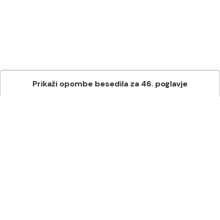
Prikaži
opombe besedila
za
46
. poglavje