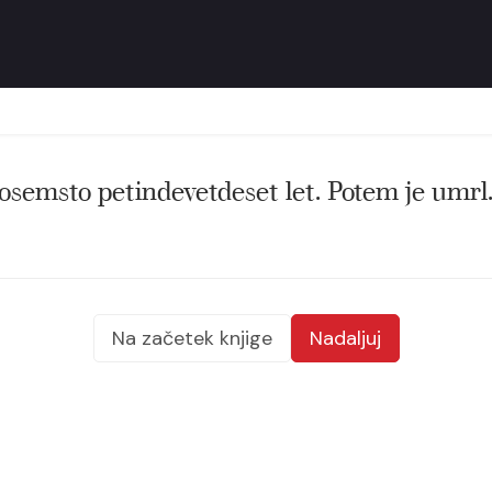
 osemsto petindevetdeset let. Potem je umrl
Na začetek knjige
Nadaljuj