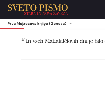
SVETO PISMO
STARA IN NOVA ZAVEZA
Prva Mojzesova knjiga (Geneza)
17
In vseh Mahalalélovih dni je bilo