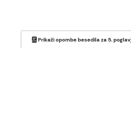
Prikaži
opombe besedila
za
5
. poglav
O SVETEM PISMU