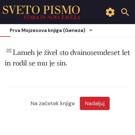
SVETO PISMO
STARA IN NOVA ZAVEZA
Prva Mojzesova knjiga (Geneza)
28
Lameh je živel sto dvainosemdeset let
in rodil se mu je sin.
Na začetek knjige
Nadaljuj