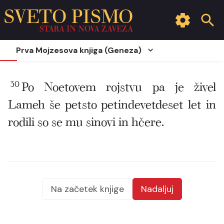
SVETO PISMO
STARA IN NOVA ZAVEZA
Prva Mojzesova knjiga (Geneza)
30
Po Noetovem rojstvu pa je živel
Lameh še petsto petindevetdeset let in
rodili so se mu sinovi in hčere.
Na začetek knjige
Nadaljuj