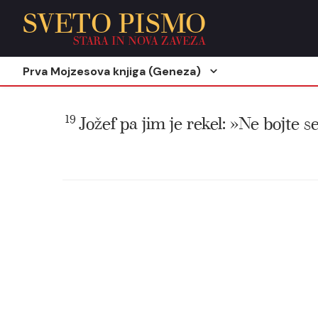
SVETO PISMO
STARA IN NOVA ZAVEZA
Prva Mojzesova knjiga (Geneza)
19
Jožef pa jim je rekel: »Ne bojte