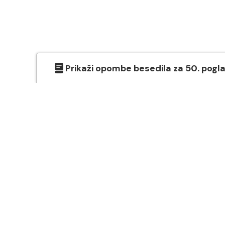
Prikaži
opombe besedila
za
50
. pogl
O SVETEM PISMU