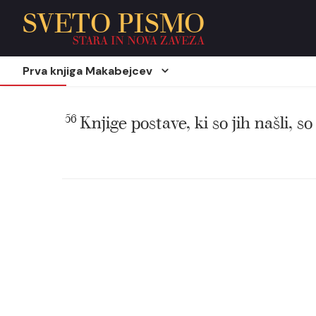
SVETO PISMO
STARA IN NOVA ZAVEZA
Prva knjiga Makabejcev
56
Knjige postave, ki so jih našli, so