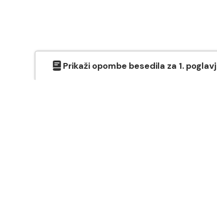
Prikaži
opombe besedila
za
1
. poglav
O SVETEM PISMU