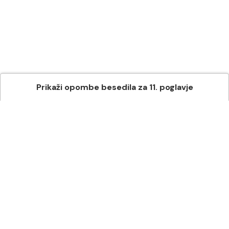
Prikaži
opombe besedila
za
11
. poglavje