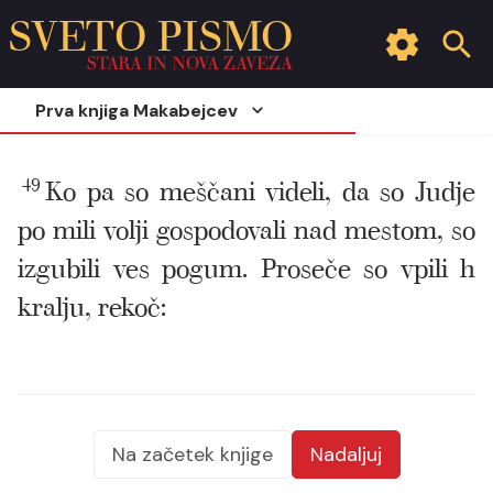
SVETO PISMO
STARA IN NOVA ZAVEZA
Prva knjiga Makabejcev
49
Ko pa so meščani videli, da so Judje
po mili volji gospodovali nad mestom, so
izgubili ves pogum. Proseče so vpili h
kralju, rekoč:
Na začetek knjige
Nadaljuj