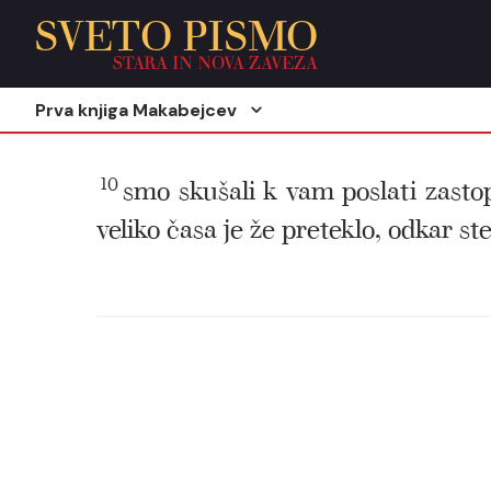
SVETO PISMO
STARA IN NOVA ZAVEZA
Prva knjiga Makabejcev
10
smo skušali k vam poslati zastopni
veliko časa je že preteklo, odkar st