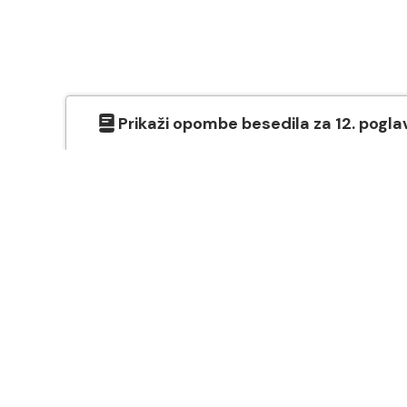
Prikaži
opombe besedila
za
12
. pogla
O SVETEM PISMU