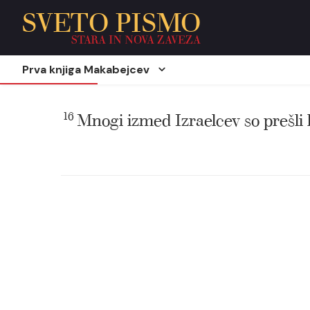
SVETO PISMO
STARA IN NOVA ZAVEZA
Prva knjiga Makabejcev
16
Mnogi izmed Izraelcev so prešli k 