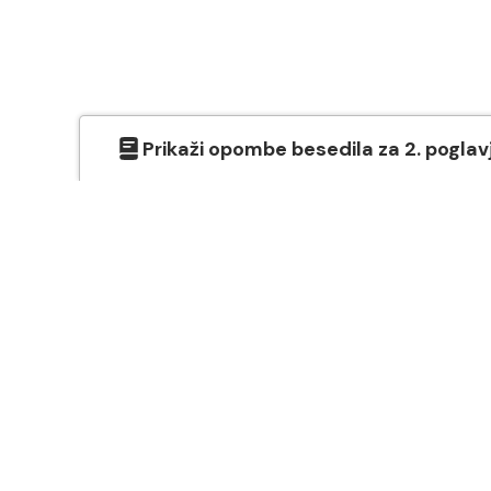
Prikaži
opombe besedila
za
2
. poglav
O SVETEM PISMU