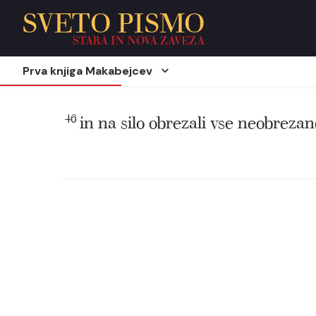
SVETO PISMO
STARA IN NOVA ZAVEZA
Prva knjiga Makabejcev
46
in na silo obrezali vse neobrezan