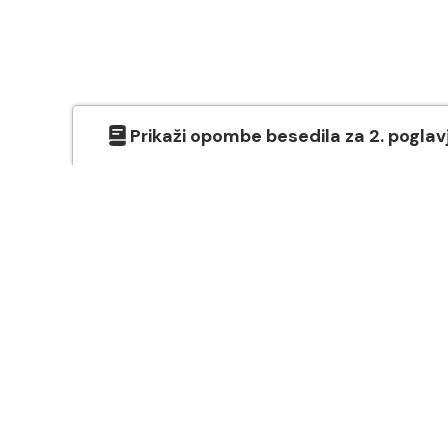
Prikaži
opombe besedila
za
2
. poglav
O SVETEM PISMU