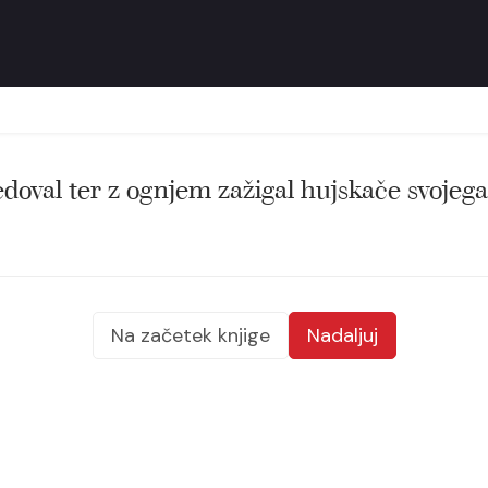
ledoval ter z ognjem zažigal hujskače svojega
Na začetek knjige
Nadaljuj