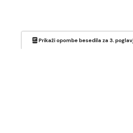
Prikaži
opombe besedila
za
3
. poglav
O SVETEM PISMU