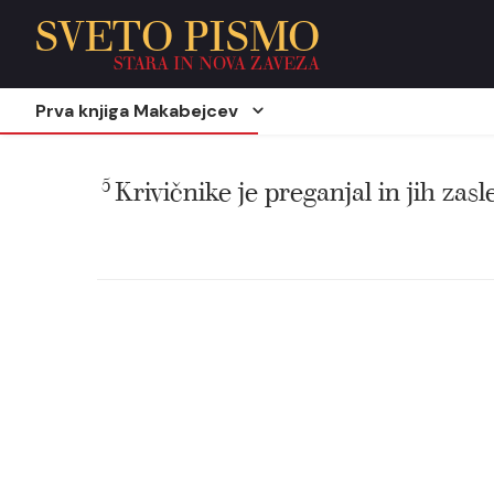
SVETO PISMO
STARA IN NOVA ZAVEZA
Prva knjiga Makabejcev
5
Krivičnike je preganjal in jih zas