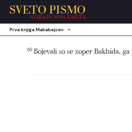
SVETO PISMO
STARA IN NOVA ZAVEZA
Prva knjiga Makabejcev
68
Bojevali so se zoper Bakhída, ga p