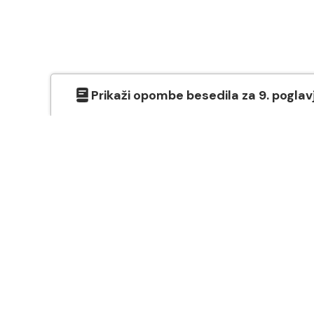
Prikaži
opombe besedila
za
9
. poglav
O SVETEM PISMU