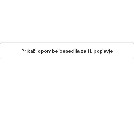
Prikaži
opombe besedila
za
11
. poglavje