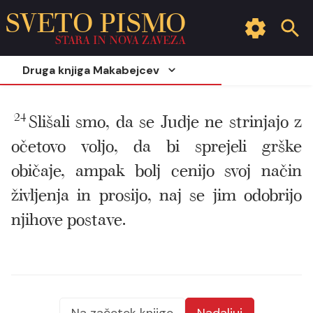
SVETO PISMO
STARA IN NOVA ZAVEZA
Druga knjiga Makabejcev
24
Slišali smo, da se Judje ne strinjajo z
očetovo voljo, da bi sprejeli grške
običaje, ampak bolj cenijo svoj način
življenja in prosijo, naj se jim odobrijo
njihove postave.