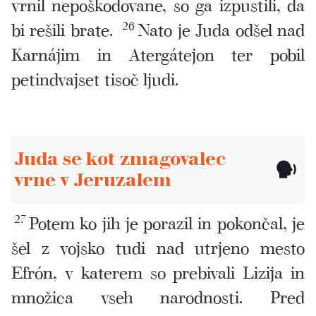
vrnil nepoškodovane, so ga izpustili, da
bi rešili brate.
26
Nato je Juda odšel nad
Karnájim in Atergátejon ter pobil
petindvajset tisoč ljudi.
Juda se kot zmagovalec
vrne v Jeruzalem
27
Potem ko jih je porazil in pokončal, je
šel z vojsko tudi nad utrjeno mesto
Efrón, v katerem so prebivali Lizija in
množica vseh narodnosti. Pred