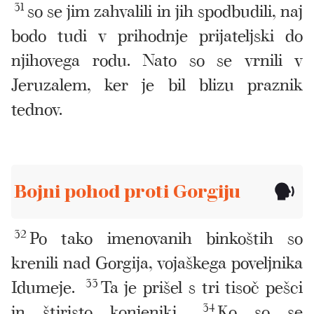
31
so se jim zahvalili in jih spodbudili, naj
bodo tudi v prihodnje prijateljski do
njihovega rodu. Nato so se vrnili v
Jeruzalem, ker je bil blizu praznik
tednov.
Bojni pohod proti Gorgiju
32
Po tako imenovanih binkoštih so
krenili nad Gorgija, vojaškega poveljnika
Idumeje.
33
Ta je prišel s tri tisoč pešci
in štiristo konjeniki.
34
Ko so se