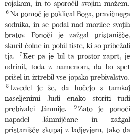
rojakom, in to sporočil svojim možem.
6
Na pomoč je poklical Boga, pravičnega
sodnika, in se podal nad morilce svojih
bratov. Ponoči je zažgal pristanišče,
skuril čolne in pobil tiste, ki so pribežali
tja.
7
Ker pa je bil ta prostor zaprt, je
odrinil, toda z namenom, da bo spet
prišel in iztrebil vse jopsko prebivalstvo.
8
Izvedel je še, da hočejo s tamkaj
naseljenimi Judi enako storiti tudi
prebivalci Jámnije.
9
Zato je ponoči
napadel Jámnijčane in zažgal
pristanišče skupaj z ladjevjem, tako da