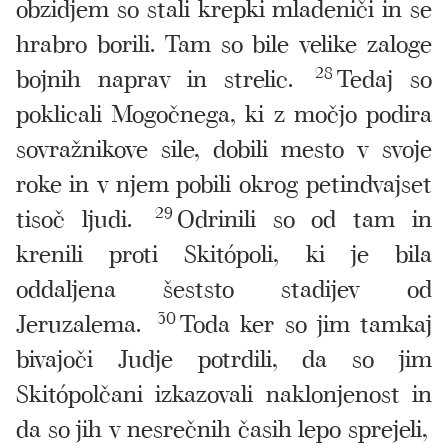
obzidjem so stali krepki mladeniči in se
hrabro borili. Tam so bile velike zaloge
bojnih naprav in strelic.
28
Tedaj so
poklicali Mogočnega, ki z močjo podira
sovražnikove sile, dobili mesto v svoje
roke in v njem pobili okrog petindvajset
tisoč ljudi.
29
Odrinili so od tam in
krenili proti Skitópoli, ki je bila
oddaljena šeststo stadijev od
Jeruzalema.
30
Toda ker so jim tamkaj
bivajoči Judje potrdili, da so jim
Skitópolčani izkazovali naklonjenost in
da so jih v nesrečnih časih lepo sprejeli,