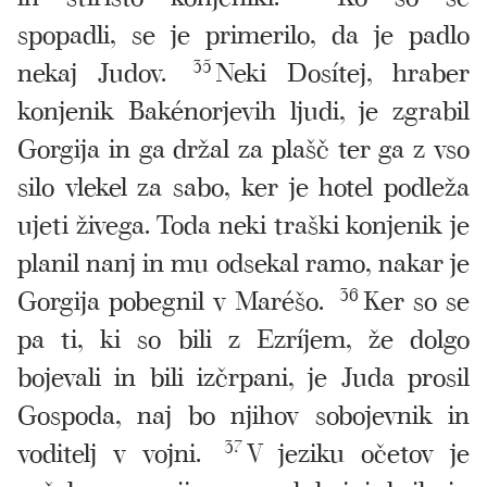
spopadli, se je primerilo, da je padlo
nekaj Judov.
35
Neki Dosítej, hraber
konjenik Bakénorjevih ljudi, je zgrabil
Gorgija in ga držal za plašč ter ga z vso
silo vlekel za sabo, ker je hotel podleža
ujeti živega. Toda neki traški konjenik je
planil nanj in mu odsekal ramo, nakar je
Gorgija pobegnil v Maréšo.
36
Ker so se
pa ti, ki so bili z Ezríjem, že dolgo
bojevali in bili izčrpani, je Juda prosil
Gospoda, naj bo njihov sobojevnik in
voditelj v vojni.
37
V jeziku očetov je