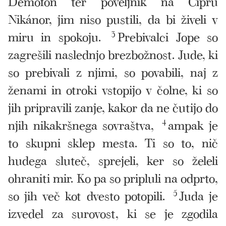
Demofón ter poveljnik na Cipru
Nikánor, jim niso pustili, da bi živeli v
miru in spokoju.
3
Prebivalci Jope so
zagrešili naslednjo brezbožnost. Jude, ki
so prebivali z njimi, so povabili, naj z
ženami in otroki vstopijo v čolne, ki so
jih pripravili zanje, kakor da ne čutijo do
njih nikakršnega sovraštva,
4
ampak je
to skupni sklep mesta. Ti so to, nič
hudega sluteč, sprejeli, ker so želeli
ohraniti mir. Ko pa so pripluli na odprto,
so jih več kot dvesto potopili.
5
Juda je
izvedel za surovost, ki se je zgodila