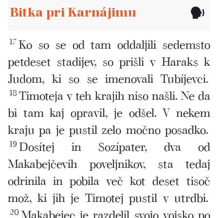
Bitka pri Karnájimu
17
Ko so se od tam oddaljili sedemsto
petdeset stadijev, so prišli v Haraks k
Judom, ki so se imenovali Tubíjevci.
18
Timoteja v teh krajih niso našli. Ne da
bi tam kaj opravil, je odšel. V nekem
kraju pa je pustil zelo močno posadko.
19
Dosítej in Sozípater, dva od
Makabejčevih poveljnikov, sta tedaj
odrinila in pobila več kot deset tisoč
mož, ki jih je Timotej pustil v utrdbi.
20
Makabejec je razdelil svojo vojsko po