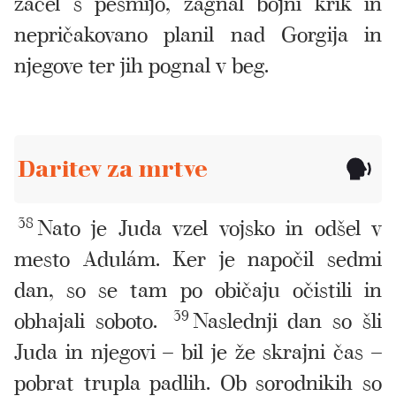
začel s pesmijo, zagnal bojni krik in
nepričakovano planil nad Gorgija in
njegove ter jih pognal v beg.
Daritev za mrtve
38
Nato je Juda vzel vojsko in odšel v
mesto Adulám. Ker je napočil sedmi
dan, so se tam po običaju očistili in
obhajali soboto.
39
Naslednji dan so šli
Juda in njegovi – bil je že skrajni čas –
pobrat trupla padlih. Ob sorodnikih so