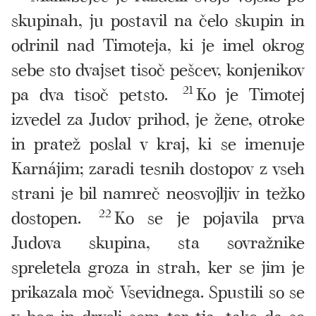
skupinah, ju postavil na čelo skupin in
odrinil nad Timoteja, ki je imel okrog
sebe sto dvajset tisoč pešcev, konjenikov
pa dva tisoč petsto.
21
Ko je Timotej
izvedel za Judov prihod, je žene, otroke
in pratež poslal v kraj, ki se imenuje
Karnájim; zaradi tesnih dostopov z vseh
strani je bil namreč neosvojljiv in težko
dostopen.
22
Ko se je pojavila prva
Judova skupina, sta sovražnike
spreletela groza in strah, ker se jim je
prikazala moč Vsevidnega. Spustili so se
v beg in drveli sem ter tja, tako da so