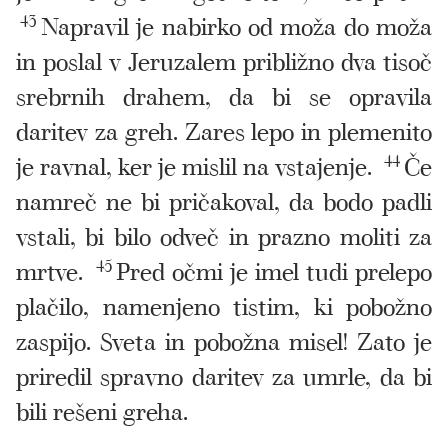
43
Napravil je nabirko od moža do moža
in poslal v Jeruzalem približno dva tisoč
srebrnih drahem, da bi se opravila
daritev za greh. Zares lepo in plemenito
je ravnal, ker je mislil na vstajenje.
44
Če
namreč ne bi pričakoval, da bodo padli
vstali, bi bilo odveč in prazno moliti za
mrtve.
45
Pred očmi je imel tudi prelepo
plačilo, namenjeno tistim, ki pobožno
zaspijo. Sveta in pobožna misel! Zato je
priredil spravno daritev za umrle, da bi
bili rešeni greha.