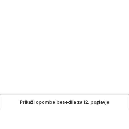
Prikaži
opombe besedila
za
12
. poglavje