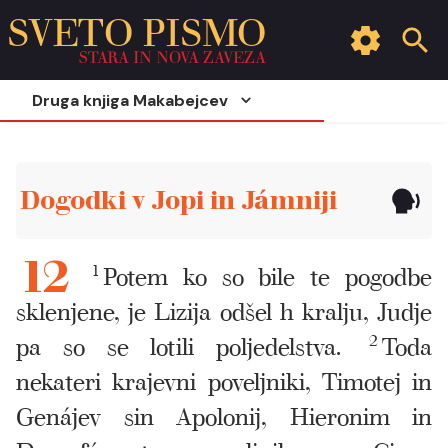
SVETO PISMO
STARA IN NOVA ZAVEZA
Druga knjiga Makabejcev
Dogodki v Jopi in Jámniji
1
Potem ko so bile te pogodbe
12
sklenjene, je Lizija odšel h kralju, Judje
pa so se lotili poljedelstva.
2
Toda
nekateri krajevni poveljniki, Timotej in
Genájev sin Apolonij, Hieronim in