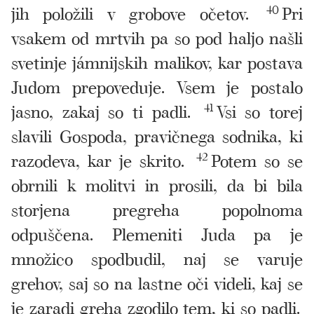
jih položili v grobove očetov.
40
Pri
vsakem od mrtvih pa so pod haljo našli
svetinje jámnijskih malikov, kar postava
Judom prepoveduje. Vsem je postalo
jasno, zakaj so ti padli.
41
Vsi so torej
slavili Gospoda, pravičnega sodnika, ki
razodeva, kar je skrito.
42
Potem so se
obrnili k molitvi in prosili, da bi bila
storjena pregreha popolnoma
odpuščena. Plemeniti Juda pa je
množico spodbudil, naj se varuje
grehov, saj so na lastne oči videli, kaj se
je zaradi greha zgodilo tem, ki so padli.