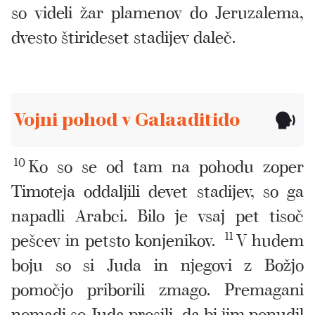
so videli žar plamenov do Jeruzalema,
dvesto štirideset stadijev daleč.
Vojni pohod v Galaaditido
10
Ko so se od tam na pohodu zoper
Timoteja oddaljili devet stadijev, so ga
napadli Arabci. Bilo je vsaj pet tisoč
pešcev in petsto konjenikov.
11
V hudem
boju so si Juda in njegovi z Božjo
pomočjo priborili zmago. Premagani
nomadi so Juda prosili, da bi jim ponudil