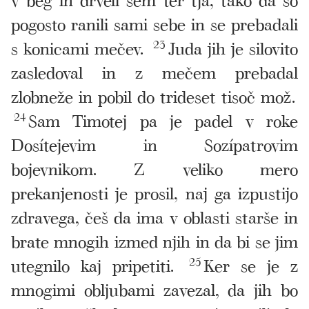
pogosto ranili sami sebe in se prebadali
s konicami mečev.
23
Juda jih je silovito
zasledoval in z mečem prebadal
zlobneže in pobil do trideset tisoč mož.
24
Sam Timotej pa je padel v roke
Dosítejevim in Sozípatrovim
bojevnikom. Z veliko mero
prekanjenosti je prosil, naj ga izpustijo
zdravega, češ da ima v oblasti starše in
brate mnogih izmed njih in da bi se jim
utegnilo kaj pripetiti.
25
Ker se je z
mnogimi obljubami zavezal, da jih bo