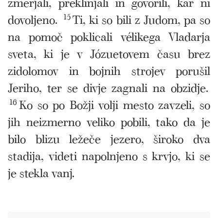
zmerjali, preklinjali in govorili, kar ni
dovoljeno.
15
Ti, ki so bili z Judom, pa so
na pomoč poklicali vélikega Vladarja
sveta, ki je v Józuetovem času brez
zidolomov in bojnih strojev porušil
Jeriho, ter se divje zagnali na obzidje.
16
Ko so po Božji volji mesto zavzeli, so
jih neizmerno veliko pobili, tako da je
bilo blizu ležeče jezero, široko dva
stadija, videti napolnjeno s krvjo, ki se
je stekla vanj.