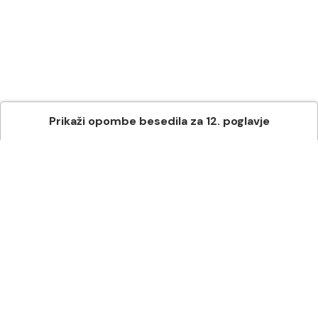
Prikaži
opombe besedila
za
12
. poglavje