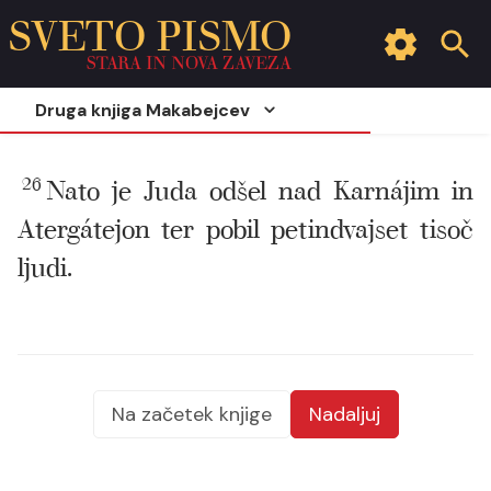
SVETO PISMO
STARA IN NOVA ZAVEZA
Druga knjiga Makabejcev
26
Nato je Juda odšel nad Karnájim in
Atergátejon ter pobil petindvajset tisoč
ljudi.
Na začetek knjige
Nadaljuj