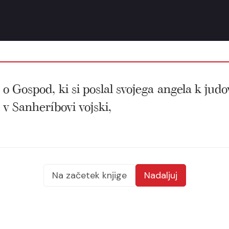
i, o Gospod, ki si poslal svojega angela k jud
 v Sanheríbovi vojski,
Na začetek knjige
Nadaljuj