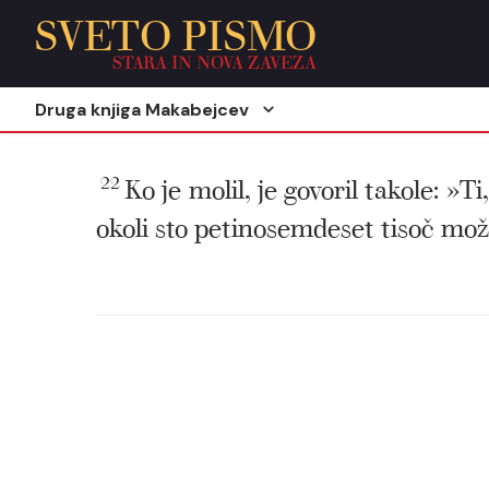
SVETO PISMO
STARA IN NOVA ZAVEZA
Druga knjiga Makabejcev
22
Ko je molil, je govoril takole: »T
okoli sto petinosemdeset tisoč mož