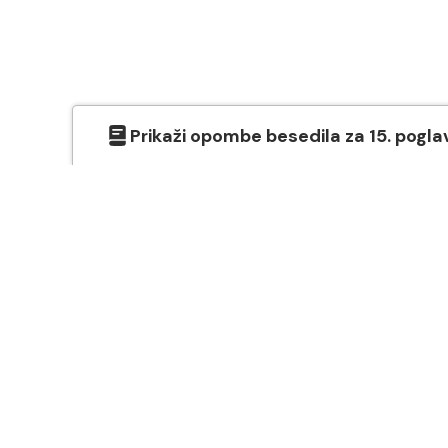
Prikaži
opombe besedila
za
15
. pogla
O SVETEM PISMU