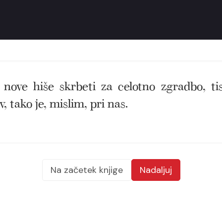
ve hiše skrbeti za celotno zgradbo, tisti
, tako je, mislim, pri nas.
Na začetek knjige
Nadaljuj