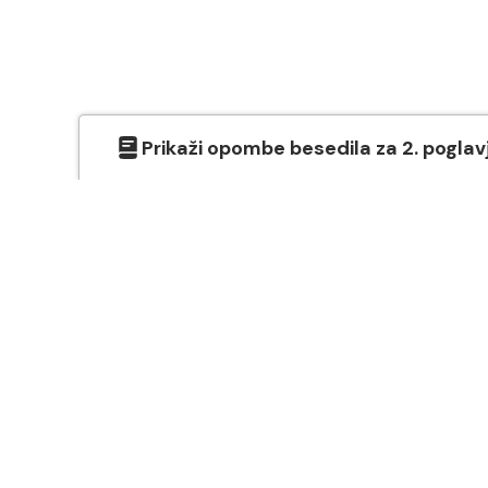
Prikaži
opombe besedila
za
2
. poglav
O SVETEM PISMU