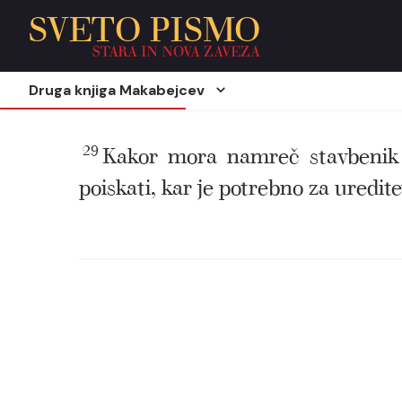
SVETO PISMO
STARA IN NOVA ZAVEZA
Druga knjiga Makabejcev
29
Kakor mora namreč stavbenik no
poiskati, kar je potrebno za ureditev