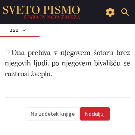
SVETO PISMO
STARA IN NOVA ZAVEZA
Job
15
Ona prebiva v njegovem šotoru brez
njegovih ljudi, po njegovem bivališču se
raztrosi žveplo.
Na začetek knjige
Nadaljuj