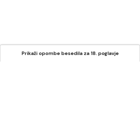
Prikaži
opombe besedila
za
18
. poglavje