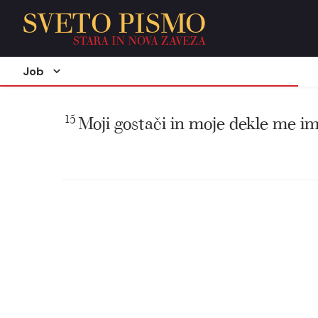
SVETO PISMO
STARA IN NOVA ZAVEZA
Job
15
Moji gostači in moje dekle me im