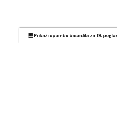
Prikaži
opombe besedila
za
19
. pogla
O SVETEM PISMU