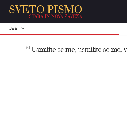
SVETO PISMO
STARA IN NOVA ZAVEZA
Job
21
Usmilite se me, usmilite se me, vi