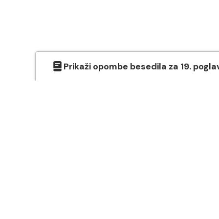
Prikaži
opombe besedila
za
19
. pogla
O SVETEM PISMU