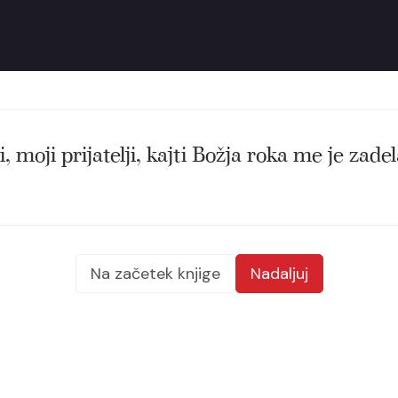
, moji prijatelji, kajti Božja roka me je zadel
Na začetek knjige
Nadaljuj