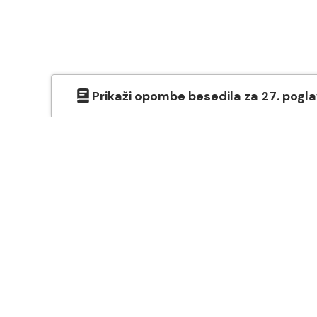
Prikaži
opombe besedila
za
27
. pogl
O SVETEM PISMU