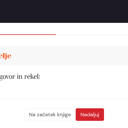
elje
govor in rekel:
Na začetek knjige
Nadaljuj