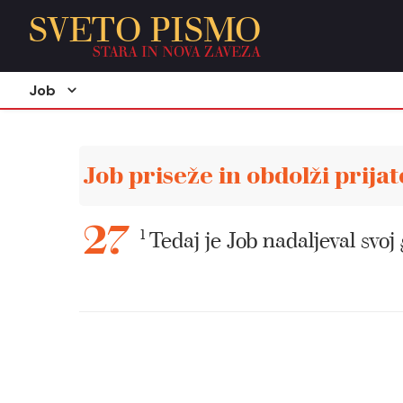
SVETO PISMO
STARA IN NOVA ZAVEZA
Job
Job priseže in obdolži prijat
1
Tedaj je Job nadaljeval svoj 
27