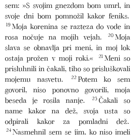
sem: »S svojim gnezdom bom umrl, in
svoje dni bom pomnožil kakor feniks.
19
Moja korenina se razteza do vode in
rosa nočuje na mojih vejah.
20
Moja
slava se obnavlja pri meni, in moj lok
ostaja prožen v moji roki.«
21
Meni so
prisluhnili in čakali, tiho so prisluškovali
mojemu nasvetu.
22
Potem ko sem
govoril, niso ponovno govorili, moja
beseda je rosila nanje.
23
Čakali so
name kakor na dež, svoja usta so
odpirali kakor za pomladni dež.
24
Nasmehnil sem se jim, ko niso imeli