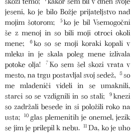
skozi temo;
kakor sem bil v dneh svoje
jeseni, ko je bilo Božje prijateljstvo nad
mojim šotorom;
5
ko je bil Vsemogočni
še z menoj in so bili moji otroci okoli
mene;
6
ko so se moji koraki kopali v
mleku in je skala poleg mene izlivala
potoke olja!
7
Ko sem šel skozi vrata v
mesto, na trgu postavljal svoj sedež,
8
so
me mladeniči videli in se umaknili,
starci so se vzdignili in so stali;
9
knezi
so zadržali besede in si položili roko na
usta;
10
glas plemenitih je onemel, jezik
se jim je prilepil k nebu.
11
Da, ko je uho