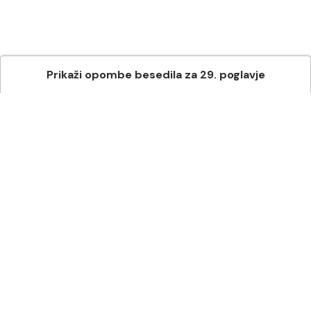
Prikaži
opombe besedila
za
29
. poglavje