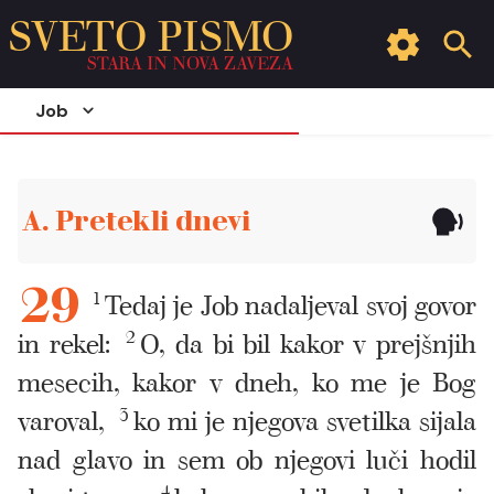
SVETO PISMO
STARA IN NOVA ZAVEZA
Job
A. Pretekli dnevi
1
Tedaj je Job nadaljeval svoj govor
29
in rekel:
2
O, da bi bil kakor v prejšnjih
mesecih, kakor v dneh, ko me je Bog
varoval,
3
ko mi je njegova svetilka sijala
nad glavo in sem ob njegovi luči hodil
4