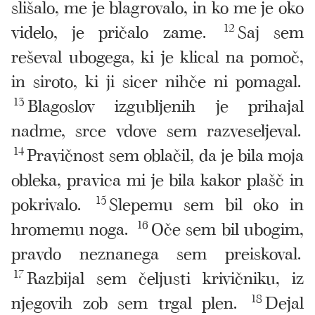
slišalo, me je blagrovalo, in ko me je oko
videlo, je pričalo zame.
12
Saj sem
reševal ubogega, ki je klical na pomoč,
in siroto, ki ji sicer nihče ni pomagal.
13
Blagoslov izgubljenih je prihajal
nadme, srce vdove sem razveseljeval.
14
Pravičnost sem oblačil, da je bila moja
obleka, pravica mi je bila kakor plašč in
pokrivalo.
15
Slepemu sem bil oko in
hromemu noga.
16
Oče sem bil ubogim,
pravdo neznanega sem preiskoval.
17
Razbijal sem čeljusti krivičniku, iz
njegovih zob sem trgal plen.
18
Dejal