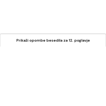
Prikaži
opombe besedila
za
12
. poglavje