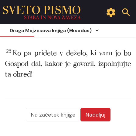
SVETO PISMO
STARA IN NOVA ZAVEZA
Druga Mojzesova knjiga (Eksodus)
25
Ko pa pridete v deželo, ki vam jo bo
Gospod dal, kakor je govoril, izpolnjujte
ta obred!
Na začetek knjige
Nadaljuj