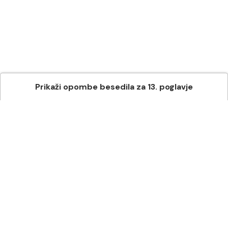
Prikaži
opombe besedila
za
13
. poglavje