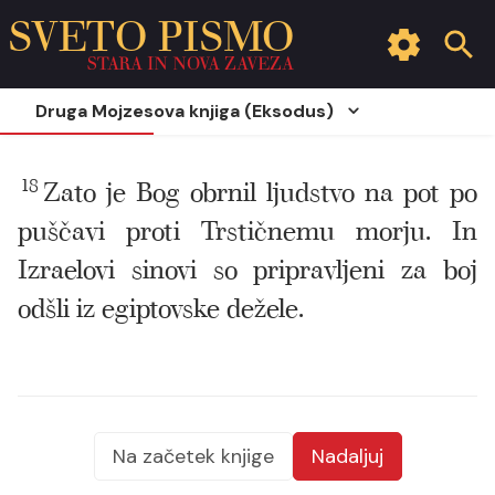
SVETO PISMO
STARA IN NOVA ZAVEZA
Druga Mojzesova knjiga (Eksodus)
18
Zato je Bog obrnil ljudstvo na pot po
puščavi proti Trstičnemu morju. In
Izraelovi sinovi so pripravljeni za boj
odšli iz egiptovske dežele.
Na začetek knjige
Nadaljuj