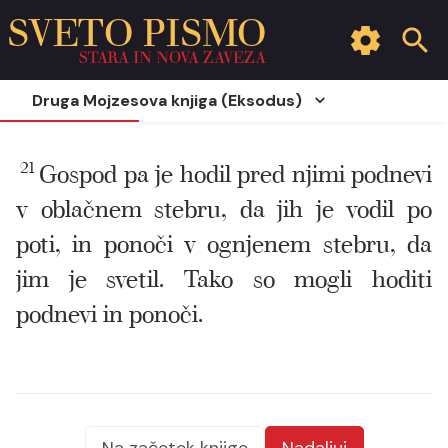
SVETO PISMO
STARA IN NOVA ZAVEZA
Druga Mojzesova knjiga (Eksodus)
21
Gospod pa je hodil pred njimi podnevi
v oblačnem stebru, da jih je vodil po
poti, in ponoči v ognjenem stebru, da
jim je svetil. Tako so mogli hoditi
podnevi in ponoči.