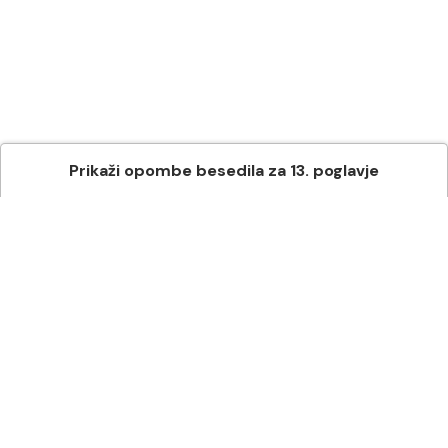
Prikaži
opombe besedila
za
13
. poglavje