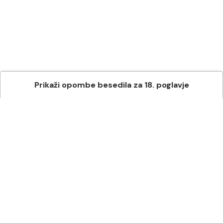
Prikaži
opombe besedila
za
18
. poglavje