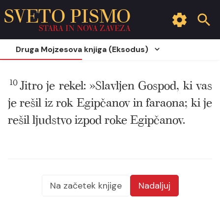
SVETO PISMO
STARA IN NOVA ZAVEZA
Druga Mojzesova knjiga (Eksodus)
10
Jitro je rekel: »Slavljen Gospod, ki vas
je rešil iz rok Egipčanov in faraona; ki je
rešil ljudstvo izpod roke Egipčanov.
Na začetek knjige
Nadaljuj