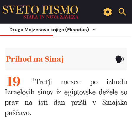
SVETO PISMO
STARA IN NOVA ZAVEZA
Druga Mojzesova knjiga (Eksodus)
Prihod na Sinaj
1
Tretji mesec po izhodu
19
Izraelovih sinov iz egiptovske dežele so
prav na isti dan prišli v Sinajsko
puščavo.