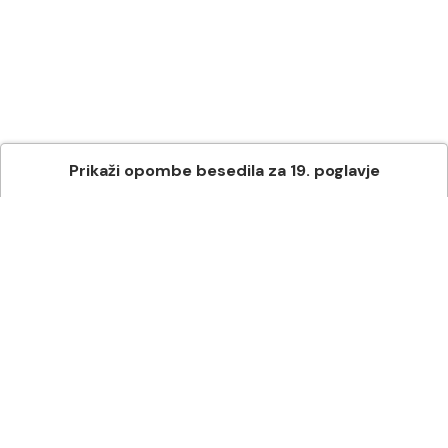
Prikaži
opombe besedila
za
19
. poglavje