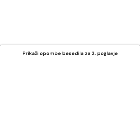
Prikaži
opombe besedila
za
2
. poglavje