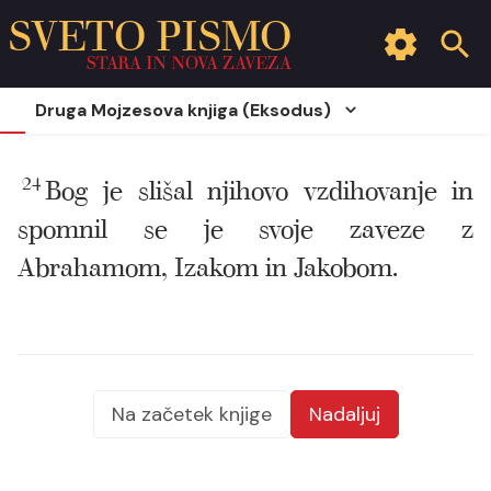
SVETO PISMO
STARA IN NOVA ZAVEZA
Druga Mojzesova knjiga (Eksodus)
24
Bog je slišal njihovo vzdihovanje in
spomnil se je svoje zaveze z
Abrahamom, Izakom in Jakobom.
Na začetek knjige
Nadaljuj