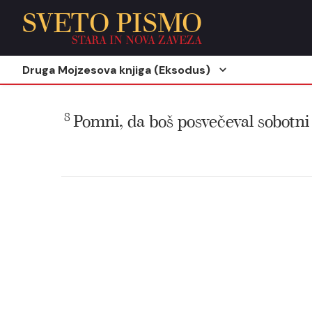
SVETO PISMO
STARA IN NOVA ZAVEZA
Druga Mojzesova knjiga (Eksodus)
8
Pomni, da boš posvečeval sobotni