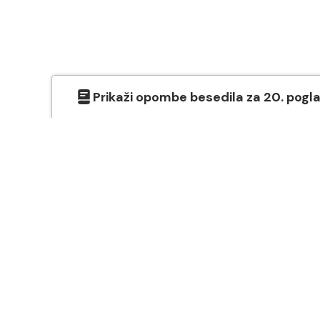
Prikaži
opombe besedila
za
20
. pogl
O SVETEM PISMU