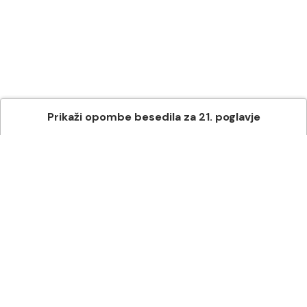
Prikaži
opombe besedila
za
21
. poglavje