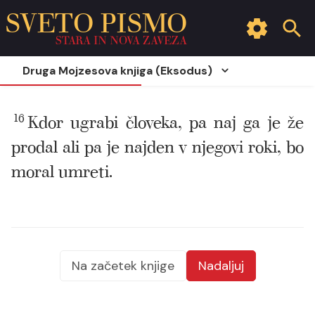
SVETO PISMO
STARA IN NOVA ZAVEZA
Druga Mojzesova knjiga (Eksodus)
16
Kdor ugrabi človeka, pa naj ga je že
prodal ali pa je najden v njegovi roki, bo
moral umreti.
Na začetek knjige
Nadaljuj