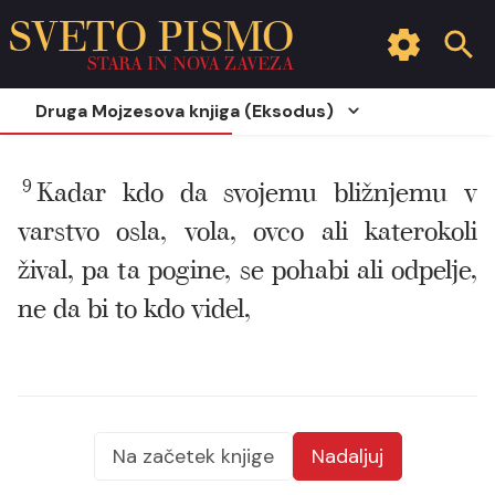
SVETO PISMO
STARA IN NOVA ZAVEZA
Druga Mojzesova knjiga (Eksodus)
9
Kadar kdo da svojemu bližnjemu v
varstvo osla, vola, ovco ali katerokoli
žival, pa ta pogine, se pohabi ali odpelje,
ne da bi to kdo videl,
Na začetek knjige
Nadaljuj