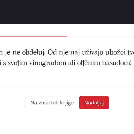
 je ne obdeluj. Od nje naj uživajo ubožci tv
ôri s svojim vinogradom ali oljčnim nasadom!
Na začetek knjige
Nadaljuj