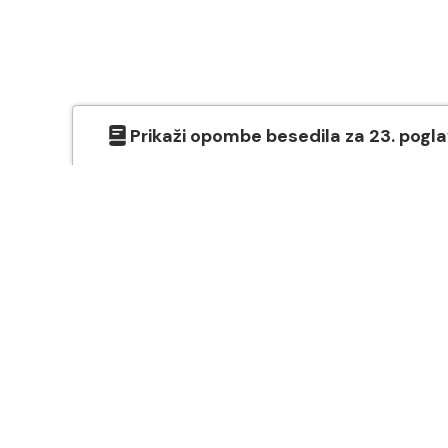
Prikaži
opombe besedila
za
23
. pogl
O SVETEM PISMU