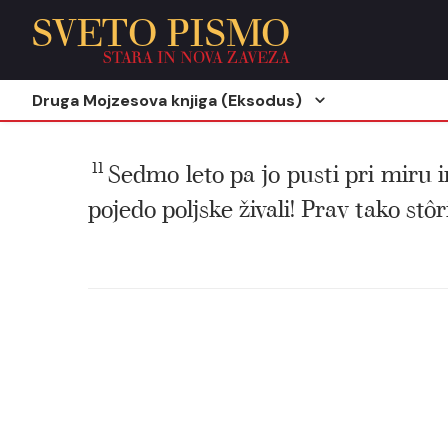
SVETO PISMO
STARA IN NOVA ZAVEZA
Druga Mojzesova knjiga (Eksodus)
11
Sedmo leto pa jo pusti pri miru in
pojedo poljske živali! Prav tako st