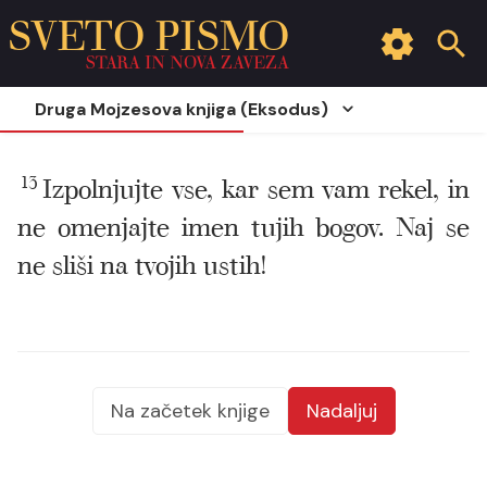
SVETO PISMO
STARA IN NOVA ZAVEZA
Druga Mojzesova knjiga (Eksodus)
13
Izpolnjujte vse, kar sem vam rekel, in
ne omenjajte imen tujih bogov. Naj se
ne sliši na tvojih ustih!
Na začetek knjige
Nadaljuj