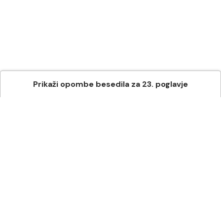
Prikaži
opombe besedila
za
23
. poglavje