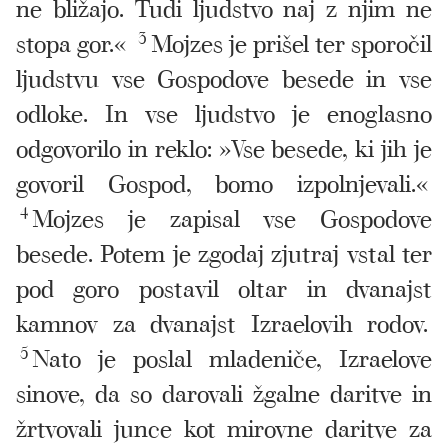
ne bližajo. Tudi ljudstvo naj z njim ne
stopa gor.«
3
Mojzes je prišel ter sporočil
ljudstvu vse Gospodove besede in vse
odloke. In vse ljudstvo je enoglasno
odgovorilo in reklo: »Vse besede, ki jih je
govoril Gospod, bomo izpolnjevali.«
4
Mojzes je zapisal vse Gospodove
besede. Potem je zgodaj zjutraj vstal ter
pod goro postavil oltar in dvanajst
kamnov za dvanajst Izraelovih rodov.
5
Nato je poslal mladeniče, Izraelove
sinove, da so darovali žgalne daritve in
žrtvovali junce kot mirovne daritve za