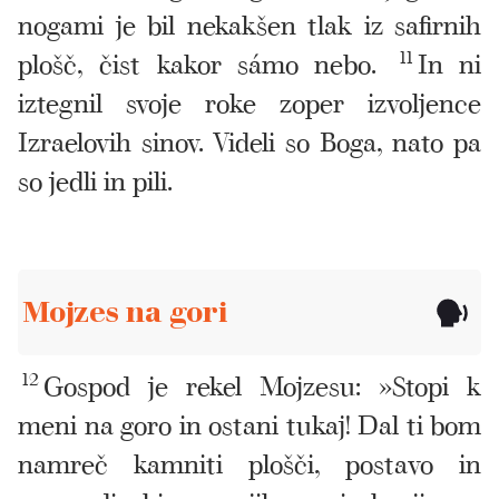
nogami je bil nekakšen tlak iz safirnih
plošč, čist kakor sámo nebo.
11
In ni
iztegnil svoje roke zoper izvoljence
Izraelovih sinov. Videli so Boga, nato pa
so jedli in pili.
Mojzes na gori
12
Gospod je rekel Mojzesu: »Stopi k
meni na goro in ostani tukaj! Dal ti bom
namreč kamniti plošči, postavo in