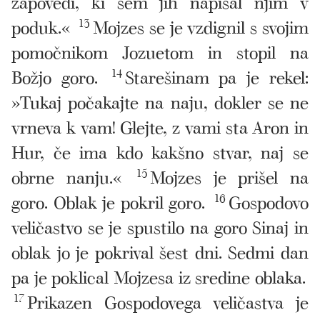
zapovedi, ki sem jih napisal njim v
poduk.«
13
Mojzes se je vzdignil s svojim
pomočnikom Jozuetom in stopil na
Božjo goro.
14
Starešinam pa je rekel:
»Tukaj počakajte na naju, dokler se ne
vrneva k vam! Glejte, z vami sta Aron in
Hur, če ima kdo kakšno stvar, naj se
obrne nanju.«
15
Mojzes je prišel na
goro. Oblak je pokril goro.
16
Gospodovo
veličastvo se je spustilo na goro Sinaj in
oblak jo je pokrival šest dni. Sedmi dan
pa je poklical Mojzesa iz sredine oblaka.
17
Prikazen Gospodovega veličastva je