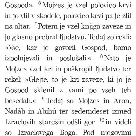
Gospoda.
6
Mojzes je vzel polovico krvi
in jo vlil v skodele, polovico krvi pa je zlil
na oltar.
7
Potem je vzel knjigo zaveze in
jo glasno prebral ljudstvu. Tedaj so rekli:
»Vse, kar je govoril Gospod, bomo
izpolnjevali in poslušali.«
8
Nato je
Mojzes vzel kri in poškropil ljudstvo ter
rekel: »Glejte, to je kri zaveze, ki jo je
Gospod sklenil z vami po vseh teh
besedah.«
9
Tedaj so Mojzes in Aron,
Nadáb in Abihú ter sedemdeset izmed
Izraelovih starešin odšli gor
10
in videli
so Izraelovega Boga. Pod njegovimi