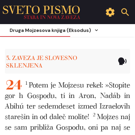
SVETO PISMO
STARA IN NOVA ZAVEZA
Druga Mojzesova knjiga (Eksodus)
3. ZAVEZA JE SLOVESNO
SKLENJENA
1
Potem je Mojzesu rekel: »Stopite
24
gor h Gospodu, ti in Aron, Nadáb in
Abihú ter sedemdeset izmed Izraelovih
starešin in od daleč molite!
2
Mojzes naj
se sam približa Gospodu, oni pa naj se