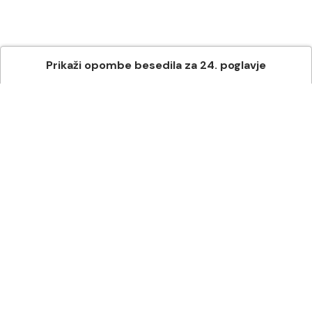
Prikaži
opombe besedila
za
24
. poglavje