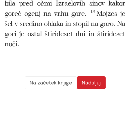
bila pred očmi Izraelovih sinov kakor
goreč ogenj na vrhu gore.
18
Mojzes je
šel v sredino oblaka in stopil na goro. Na
gori je ostal štirideset dni in štirideset
noči.
Na začetek knjige
Nadaljuj