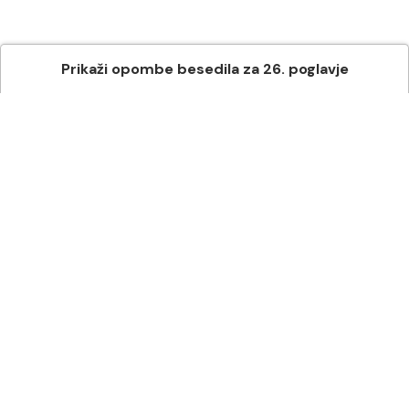
Prikaži
opombe besedila
za
26
. poglavje