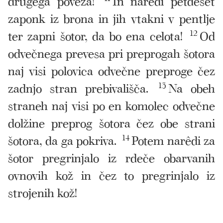
drugega poveza!
In narêdi petdeset
zaponk iz brona in jih vtakni v pentlje
ter zapni šotor, da bo ena celota!
12
Od
odvečnega prevesa pri preprogah šotora
naj visi polovica odvečne preproge čez
zadnjo stran prebivališča.
13
Na obeh
straneh naj visi po en komolec odvečne
dolžine preprog šotora čez obe strani
šotora, da ga pokriva.
14
Potem narêdi za
šotor pregrinjalo iz rdeče obarvanih
ovnovih kož in čez to pregrinjalo iz
strojenih kož!