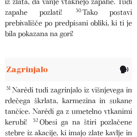
iz zlata, da vanje vtaknejo zapahe. Tudi
zapahe pozlati!
30
Tako postavi
prebivališče po predpisani obliki, ki ti je
bila pokazana na gori!
Zagrinjalo
31
Narêdi tudi zagrinjalo iz višnjevega in
rdečega škrlata, karmezina in sukane
tančice. Narêdi ga z umetelno vtkanimi
kerubi!
32
Obesi ga na štiri pozlačene
stebre iz akacije, ki imajo zlate kavlje in