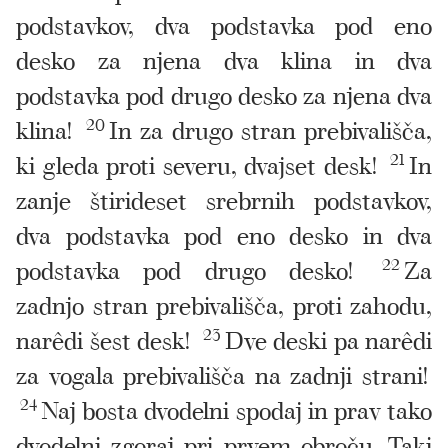
podstavkov, dva podstavka pod eno
desko za njena dva klina in dva
podstavka pod drugo desko za njena dva
klina!
20
In za drugo stran prebivališča,
ki gleda proti severu, dvajset desk!
21
In
zanje štirideset srebrnih podstavkov,
dva podstavka pod eno desko in dva
podstavka pod drugo desko!
22
Za
zadnjo stran prebivališča, proti zahodu,
narêdi šest desk!
23
Dve deski pa narêdi
za vogala prebivališča na zadnji strani!
24
Naj bosta dvodelni spodaj in prav tako
dvodelni zgoraj pri prvem obroču. Taki