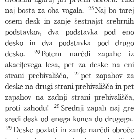
naj bosta za oba vogala.
25
Naj bo torej
osem desk in zanje šestnajst srebrnih
podstavkov, dva podstavka pod eno
desko in dva podstavka pod drugo
desko.
26
Potem narêdi zapahe iz
akacijevega lesa, pet za deske na eni
strani prebivališča,
27
pet zapahov za
deske na drugi strani prebivališča in pet
zapahov na zadnji strani prebivališča,
proti zahodu!
28
Srednji zapah naj gre
sredi desk od enega konca do drugega.
29
Deske pozlati in zanje narêdi obroče