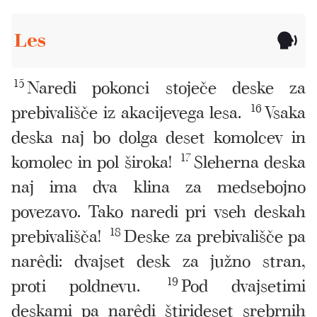
Les
15
Naredi pokonci stoječe deske za
prebivališče iz akacijevega lesa.
16
Vsaka
deska naj bo dolga deset komolcev in
komolec in pol široka!
17
Sleherna deska
naj ima dva klina za medsebojno
povezavo. Tako naredi pri vseh deskah
prebivališča!
18
Deske za prebivališče pa
narêdi: dvajset desk za južno stran,
proti poldnevu.
19
Pod dvajsetimi
deskami pa narêdi štirideset srebrnih