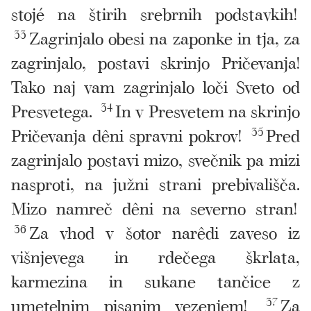
stojé na štirih srebrnih podstavkih!
33
Zagrinjalo obesi na zaponke in tja, za
zagrinjalo, postavi skrinjo Pričevanja!
Tako naj vam zagrinjalo loči Sveto od
Presvetega.
34
In v Presvetem na skrinjo
Pričevanja dêni spravni pokrov!
35
Pred
zagrinjalo postavi mizo, svečnik pa mizi
nasproti, na južni strani prebivališča.
Mizo namreč dêni na severno stran!
36
Za vhod v šotor narêdi zaveso iz
višnjevega in rdečega škrlata,
karmezina in sukane tančice z
umetelnim pisanim vezenjem!
37
Za