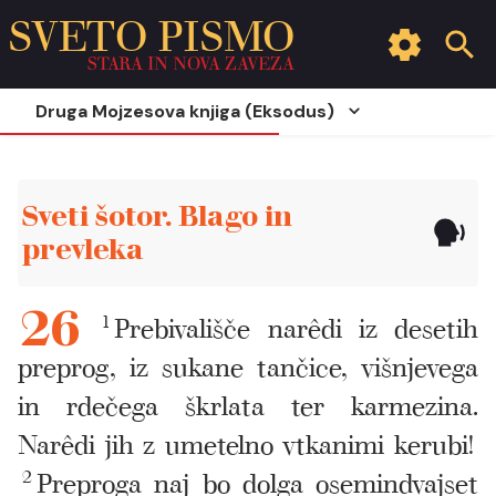
SVETO PISMO
STARA IN NOVA ZAVEZA
Druga Mojzesova knjiga (Eksodus)
Sveti šotor. Blago in
prevleka
1
Prebivališče narêdi iz desetih
26
preprog, iz sukane tančice, višnjevega
in rdečega škrlata ter karmezina.
Narêdi jih z umetelno vtkanimi kerubi!
2
Preproga naj bo dolga osemindvajset