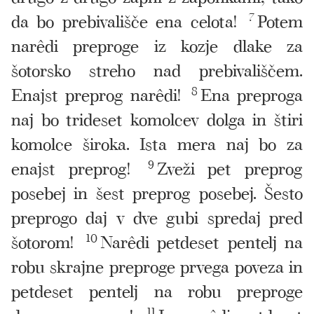
da bo prebivališče ena celota!
7
Potem
narêdi preproge iz kozje dlake za
šotorsko streho nad prebivališčem.
Enajst preprog narêdi!
8
Ena preproga
naj bo trideset komolcev dolga in štiri
komolce široka. Ista mera naj bo za
enajst preprog!
9
Zveži pet preprog
posebej in šest preprog posebej. Šesto
preprogo daj v dve gubi spredaj pred
šotorom!
10
Narêdi petdeset pentelj na
robu skrajne preproge prvega poveza in
petdeset pentelj na robu preproge
11