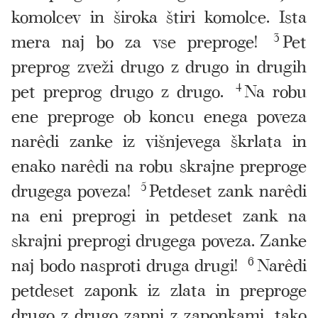
komolcev in široka štiri komolce. Ista
mera naj bo za vse preproge!
3
Pet
preprog zveži drugo z drugo in drugih
pet preprog drugo z drugo.
4
Na robu
ene preproge ob koncu enega poveza
narêdi zanke iz višnjevega škrlata in
enako narêdi na robu skrajne preproge
drugega poveza!
5
Petdeset zank narêdi
na eni preprogi in petdeset zank na
skrajni preprogi drugega poveza. Zanke
naj bodo nasproti druga drugi!
6
Narêdi
petdeset zaponk iz zlata in preproge
drugo z drugo zapni z zaponkami, tako