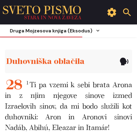
SVETO PISMO
STARA IN NOVA ZAVEZA
Druga Mojzesova knjiga (Eksodus)
Duhovniška oblačila
1
Ti pa vzemi k sebi brata Arona
28
in z njim njegove sinove izmed
Izraelovih sinov, da mi bodo služili kot
duhovniki: Aron in Aronovi sinovi
Nadáb, Abihú, Eleazar in Itamár!