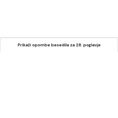
Prikaži
opombe besedila
za
28
. poglavje