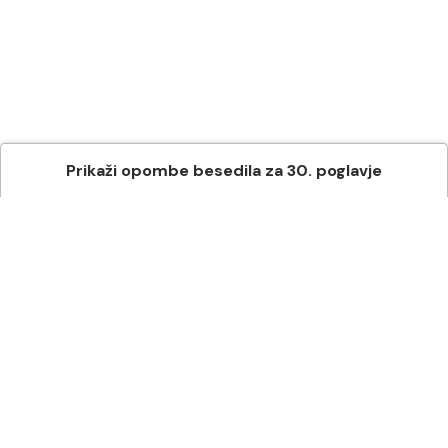
Prikaži
opombe besedila
za
30
. poglavje