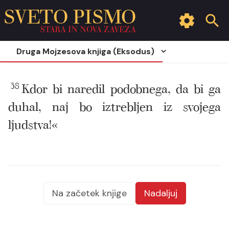
SVETO PISMO
STARA IN NOVA ZAVEZA
Druga Mojzesova knjiga (Eksodus)
38
Kdor bi naredil podobnega, da bi ga
duhal, naj bo iztrebljen iz svojega
ljudstva!«
Na začetek knjige
Nadaljuj