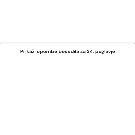
Prikaži
opombe besedila
za
34
. poglavje