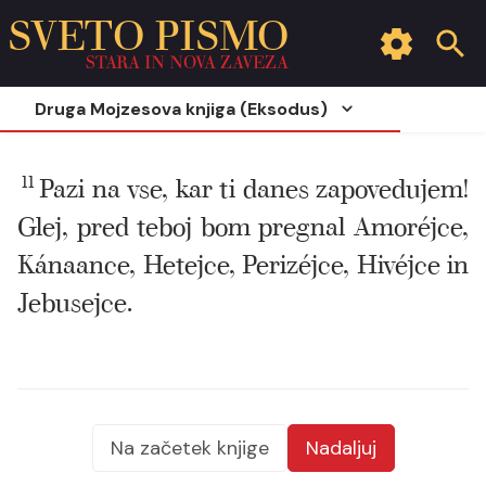
SVETO PISMO
STARA IN NOVA ZAVEZA
Druga Mojzesova knjiga (Eksodus)
11
Pazi na vse, kar ti danes zapovedujem!
Glej, pred teboj bom pregnal Amoréjce,
Kánaance, Hetejce, Perizéjce, Hivéjce in
Jebusejce.
Na začetek knjige
Nadaljuj