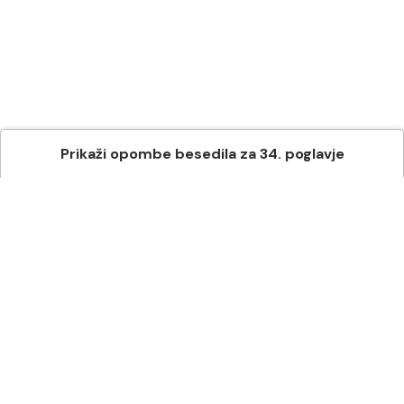
Prikaži
opombe besedila
za
34
. poglavje