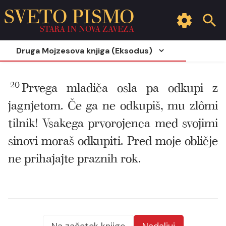
SVETO PISMO
STARA IN NOVA ZAVEZA
Druga Mojzesova knjiga (Eksodus)
20
Prvega mladiča osla pa odkupi z
jagnjetom. Če ga ne odkupiš, mu zlômi
tilnik! Vsakega prvorojenca med svojimi
sinovi moraš odkupiti. Pred moje obličje
ne prihajajte praznih rok.