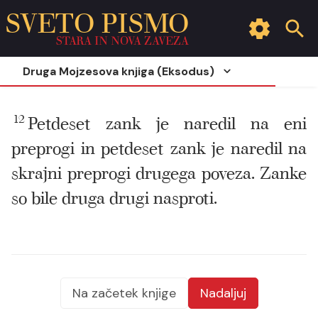
SVETO PISMO
STARA IN NOVA ZAVEZA
Druga Mojzesova knjiga (Eksodus)
12
Petdeset zank je naredil na eni
preprogi in petdeset zank je naredil na
skrajni preprogi drugega poveza. Zanke
so bile druga drugi nasproti.
Na začetek knjige
Nadaljuj