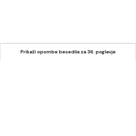
Prikaži
opombe besedila
za
36
. poglavje