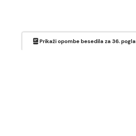
Prikaži
opombe besedila
za
36
. pogl
O SVETEM PISMU