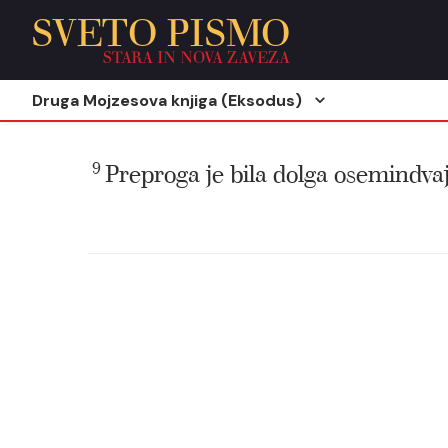
SVETO PISMO
STARA IN NOVA ZAVEZA
Druga Mojzesova knjiga (Eksodus)
9
Preproga je bila dolga osemindvaj