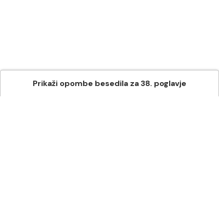
Prikaži
opombe besedila
za
38
. poglavje