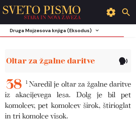
SVETO PISMO
STARA IN NOVA ZAVEZA
Druga Mojzesova knjiga (Eksodus)
Oltar za žgalne daritve
1
Naredil je oltar za žgalne daritve
38
iz akacijevega lesa. Dolg je bil pet
komolcev, pet komolcev širok, štirioglat
in tri komolce visok.