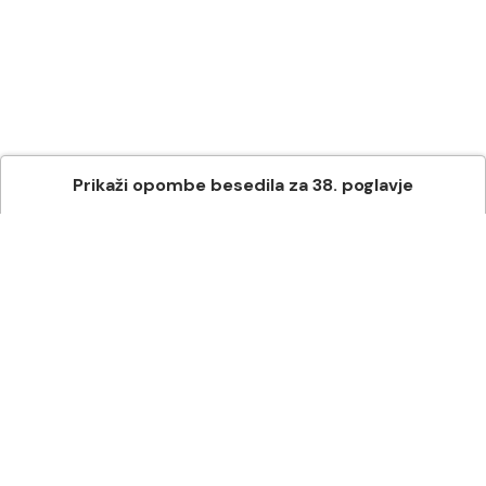
Prikaži
opombe besedila
za
38
. poglavje