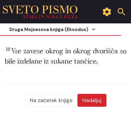
SVETO PISMO
STARA IN NOVA ZAVEZA
Druga Mojzesova knjiga (Eksodus)
16
Vse zavese okrog in okrog dvorišča so
bile izdelane iz sukane tančice,
Na začetek knjige
Nadaljuj