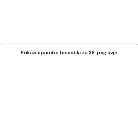
Prikaži
opombe besedila
za
38
. poglavje