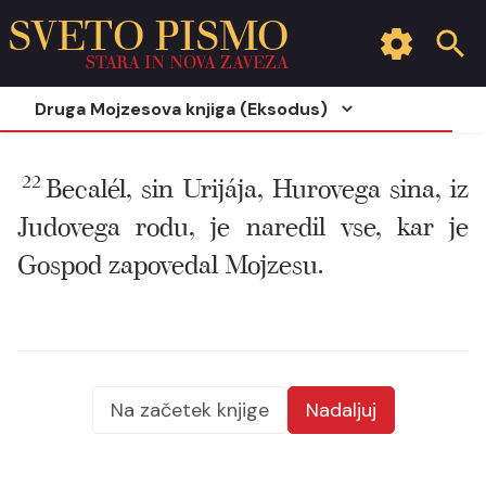
SVETO PISMO
STARA IN NOVA ZAVEZA
Druga Mojzesova knjiga (Eksodus)
22
Becalél, sin Urijája, Hurovega sina, iz
Judovega rodu, je naredil vse, kar je
Gospod zapovedal Mojzesu.
Na začetek knjige
Nadaljuj