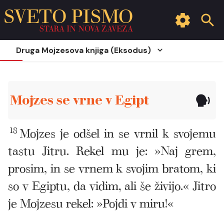
SVETO PISMO
STARA IN NOVA ZAVEZA
Druga Mojzesova knjiga (Eksodus)
Mojzes se vrne v Egipt
18
Mojzes je odšel in se vrnil k svojemu
tastu Jitru. Rekel mu je: »Naj grem,
prosim, in se vrnem k svojim bratom, ki
so v Egiptu, da vidim, ali še živijo.« Jitro
je Mojzesu rekel: »Pojdi v miru!«