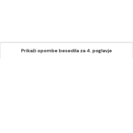
Prikaži
opombe besedila
za
4
. poglavje