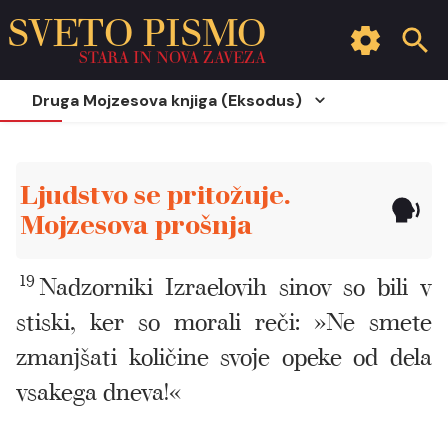
SVETO PISMO
STARA IN NOVA ZAVEZA
Druga Mojzesova knjiga (Eksodus)
Ljudstvo se pritožuje.
Mojzesova prošnja
19
Nadzorniki Izraelovih sinov so bili v
stiski, ker so morali reči: »Ne smete
zmanjšati količine svoje opeke od dela
vsakega dneva!«