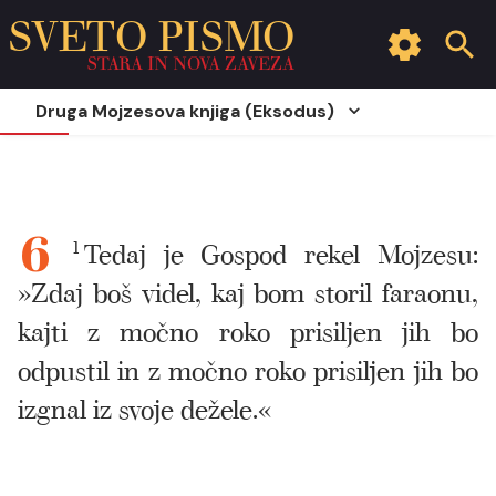
SVETO PISMO
STARA IN NOVA ZAVEZA
Druga Mojzesova knjiga (Eksodus)
1
Tedaj je Gospod rekel Mojzesu:
6
»Zdaj boš videl, kaj bom storil faraonu,
kajti z močno roko prisiljen jih bo
odpustil in z močno roko prisiljen jih bo
izgnal iz svoje dežele.«