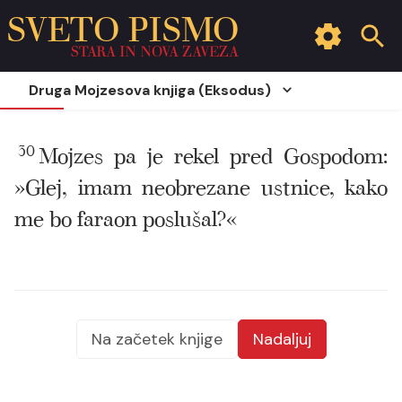
SVETO PISMO
STARA IN NOVA ZAVEZA
Druga Mojzesova knjiga (Eksodus)
30
Mojzes pa je rekel pred Gospodom:
»Glej, imam neobrezane ustnice, kako
me bo faraon poslušal?«
Na začetek knjige
Nadaljuj